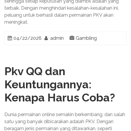
sehingga setiap keputusan yang diambil adalah yang
terbaik. Dengan menghindari kesalahan-kesalahan ini,
peluang untuk berhasil dalam permainan PKV akan
meningkat.
04/22/2026
admin
Gambling
Pkv QQ dan
Keuntungannya:
Kenapa Harus Coba?
Dunia permainan online semakin berkembang, dan salah
satu yang banyak dibicarakan adalah PKV. Dengan
beragam jenis permainan yang ditawarkan, seperti