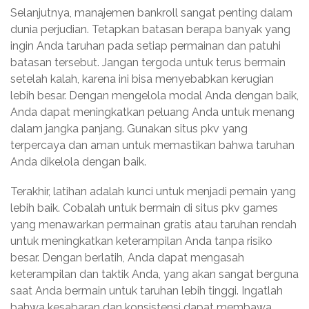
Selanjutnya, manajemen bankroll sangat penting dalam
dunia perjudian. Tetapkan batasan berapa banyak yang
ingin Anda taruhan pada setiap permainan dan patuhi
batasan tersebut. Jangan tergoda untuk terus bermain
setelah kalah, karena ini bisa menyebabkan kerugian
lebih besar. Dengan mengelola modal Anda dengan baik,
Anda dapat meningkatkan peluang Anda untuk menang
dalam jangka panjang. Gunakan situs pkv yang
terpercaya dan aman untuk memastikan bahwa taruhan
Anda dikelola dengan baik.
Terakhir, latihan adalah kunci untuk menjadi pemain yang
lebih baik. Cobalah untuk bermain di situs pkv games
yang menawarkan permainan gratis atau taruhan rendah
untuk meningkatkan keterampilan Anda tanpa risiko
besar. Dengan berlatih, Anda dapat mengasah
keterampilan dan taktik Anda, yang akan sangat berguna
saat Anda bermain untuk taruhan lebih tinggi. Ingatlah
bahwa kesabaran dan konsistensi dapat membawa