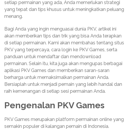
setiap permainan yang ada, Anda memerlukan strategi
yang tepat dan tips khusus untuk meningkatkan peluang
menang.
Bagi Anda yang ingin menguasai dunia PKV, artikel ini
akan memberikan tips dan trik yang bisa Anda terapkan
di setiap permainan. Kami akan membahas tentang situs
PKV yang terpercaya, cara login ke PKV Games, serta
panduan untuk mendaftar dan mendownload
permainan. Selain itu, kita juga akan mengupas berbagai
aplikasi PKV Games dan memberikan saran-saran
berharga untuk memaksimalkan permainan Anda.
Bersiaplah untuk menjadi pemain yang lebih handal dan
raih kemenangan di setiap sesi permainan Anda.
Pengenalan PKV Games
PKV Games merupakan platform permainan online yang
semakin populer di kalangan pemain di Indonesia.