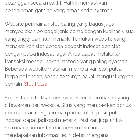
pelanggan secara reaktif. Hal ini memastikan
pengalaman gaming yang aman serta nyaman.
Website permainan slot daring yang bagus juga
menyediakan berbagai jenis game dengan kualitas visual
yang tinggi dan fitur menarik. Temukan website yang
menawarkan slot dengan deposit indosat dan slot
dengan pulsa indosat, agar Anda dapat melakukan
transaksi menggunakan metode yang paling nyaman.
Beberapa website malahan memberikan slot pulsa
tanpa potongan, sebab tentunya bakal menguntungkan
pemain.
Slot Pulsa
Selain itu, perhatikan penawaran serta tambahan yang
ditawarkan dari website. Situs yang memberikan bonus
deposit atau uang kembali pada slot deposit pulsa
indosat dapat jadi opsi menarik. Pastikan juga untuk
membaca komentar dari pemain lain untuk
mendapatkan informasi lebih detail mengenai