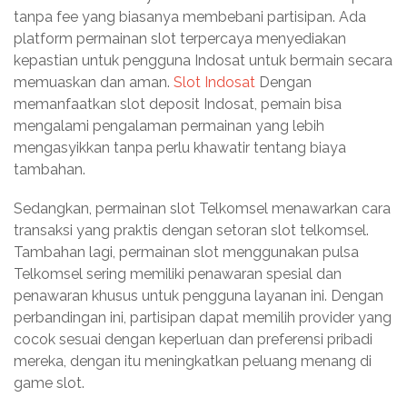
tanpa fee yang biasanya membebani partisipan. Ada
platform permainan slot terpercaya menyediakan
kepastian untuk pengguna Indosat untuk bermain secara
memuaskan dan aman.
Slot Indosat
Dengan
memanfaatkan slot deposit Indosat, pemain bisa
mengalami pengalaman permainan yang lebih
mengasyikkan tanpa perlu khawatir tentang biaya
tambahan.
Sedangkan, permainan slot Telkomsel menawarkan cara
transaksi yang praktis dengan setoran slot telkomsel.
Tambahan lagi, permainan slot menggunakan pulsa
Telkomsel sering memiliki penawaran spesial dan
penawaran khusus untuk pengguna layanan ini. Dengan
perbandingan ini, partisipan dapat memilih provider yang
cocok sesuai dengan keperluan dan preferensi pribadi
mereka, dengan itu meningkatkan peluang menang di
game slot.