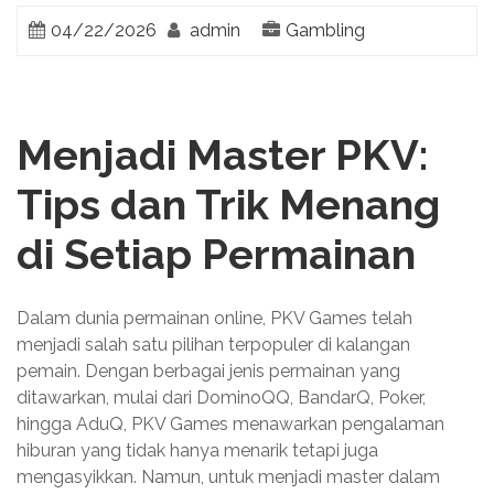
04/22/2026
admin
Gambling
Menjadi Master PKV:
Tips dan Trik Menang
di Setiap Permainan
Dalam dunia permainan online, PKV Games telah
menjadi salah satu pilihan terpopuler di kalangan
pemain. Dengan berbagai jenis permainan yang
ditawarkan, mulai dari DominoQQ, BandarQ, Poker,
hingga AduQ, PKV Games menawarkan pengalaman
hiburan yang tidak hanya menarik tetapi juga
mengasyikkan. Namun, untuk menjadi master dalam