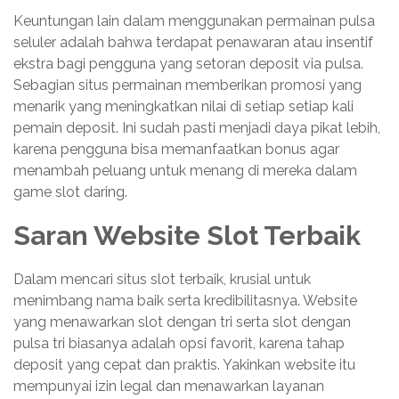
Keuntungan lain dalam menggunakan permainan pulsa
seluler adalah bahwa terdapat penawaran atau insentif
ekstra bagi pengguna yang setoran deposit via pulsa.
Sebagian situs permainan memberikan promosi yang
menarik yang meningkatkan nilai di setiap setiap kali
pemain deposit. Ini sudah pasti menjadi daya pikat lebih,
karena pengguna bisa memanfaatkan bonus agar
menambah peluang untuk menang di mereka dalam
game slot daring.
Saran Website Slot Terbaik
Dalam mencari situs slot terbaik, krusial untuk
menimbang nama baik serta kredibilitasnya. Website
yang menawarkan slot dengan tri serta slot dengan
pulsa tri biasanya adalah opsi favorit, karena tahap
deposit yang cepat dan praktis. Yakinkan website itu
mempunyai izin legal dan menawarkan layanan