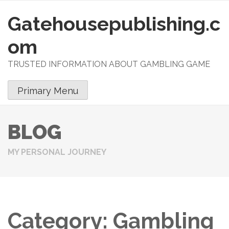
Gatehousepublishing.c
S
k
om
i
p
TRUSTED INFORMATION ABOUT GAMBLING GAME
t
o
Primary Menu
c
o
n
BLOG
t
e
MY PERSONAL JOURNEY
n
t
Category:
Gambling