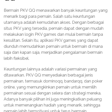
Bermain PKV QQ menawarkan banyak keuntungan yang
menarik bagi para pemain. Salah satu keuntungan
utamanya adalah kemudahan akses. Dengan berbagai
situs PKV yang tersedia, pemain dapat dengan mudah
melakukan login PKV games dan mulai bermain tanpa
kesulitan. Selain itu, aplikasi PKV games yang dapat
diunduh memudahkan pemain untuk bermain di mana
saja dan kapan saja, menjadikan pengalaman bermain
lebih fleksibel.
Keuntungan lainnya adalah variasi permainan yang
ditawarkan. PKV QQ menyediakan berbagai jenis
permainan, termasuk dominoqq, bandarqq, dan poker
online, yang memungkinkan pemain untuk memilih
permainan sesuai dengan selera dan strategi mereka.
Adanya banyak pilihan ini juga meningkatkan peluang
untuk memenangkan hadiah yang menarik, sehingga
pemain lebih termotivasi untuk terus bermain.