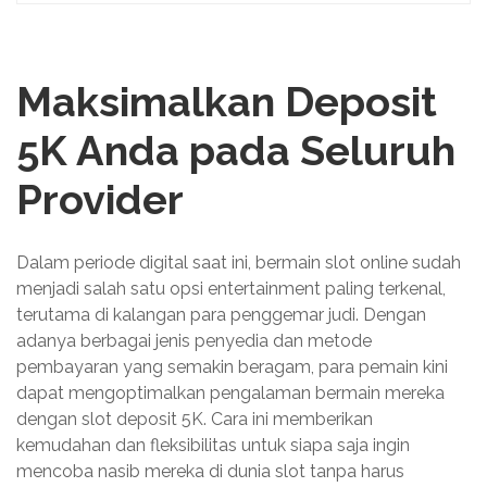
Maksimalkan Deposit
5K Anda pada Seluruh
Provider
Dalam periode digital saat ini, bermain slot online sudah
menjadi salah satu opsi entertainment paling terkenal,
terutama di kalangan para penggemar judi. Dengan
adanya berbagai jenis penyedia dan metode
pembayaran yang semakin beragam, para pemain kini
dapat mengoptimalkan pengalaman bermain mereka
dengan slot deposit 5K. Cara ini memberikan
kemudahan dan fleksibilitas untuk siapa saja ingin
mencoba nasib mereka di dunia slot tanpa harus