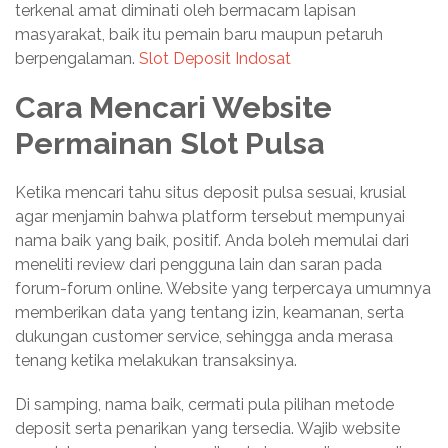
terkenal amat diminati oleh bermacam lapisan
masyarakat, baik itu pemain baru maupun petaruh
berpengalaman.
Slot Deposit Indosat
Cara Mencari Website
Permainan Slot Pulsa
Ketika mencari tahu situs deposit pulsa sesuai, krusial
agar menjamin bahwa platform tersebut mempunyai
nama baik yang baik, positif. Anda boleh memulai dari
meneliti review dari pengguna lain dan saran pada
forum-forum online. Website yang terpercaya umumnya
memberikan data yang tentang izin, keamanan, serta
dukungan customer service, sehingga anda merasa
tenang ketika melakukan transaksinya.
Di samping, nama baik, cermati pula pilihan metode
deposit serta penarikan yang tersedia. Wajib website