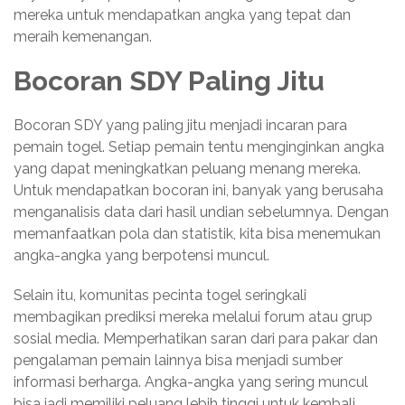
mereka untuk mendapatkan angka yang tepat dan
meraih kemenangan.
Bocoran SDY Paling Jitu
Bocoran SDY yang paling jitu menjadi incaran para
pemain togel. Setiap pemain tentu menginginkan angka
yang dapat meningkatkan peluang menang mereka.
Untuk mendapatkan bocoran ini, banyak yang berusaha
menganalisis data dari hasil undian sebelumnya. Dengan
memanfaatkan pola dan statistik, kita bisa menemukan
angka-angka yang berpotensi muncul.
Selain itu, komunitas pecinta togel seringkali
membagikan prediksi mereka melalui forum atau grup
sosial media. Memperhatikan saran dari para pakar dan
pengalaman pemain lainnya bisa menjadi sumber
informasi berharga. Angka-angka yang sering muncul
bisa jadi memiliki peluang lebih tinggi untuk kembali