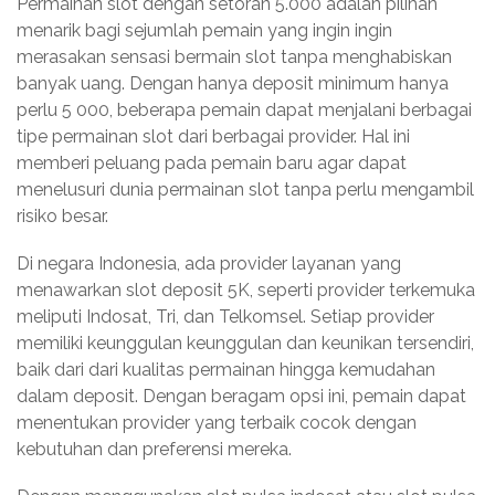
Permainan slot dengan setoran 5.000 adalah pilihan
menarik bagi sejumlah pemain yang ingin ingin
merasakan sensasi bermain slot tanpa menghabiskan
banyak uang. Dengan hanya deposit minimum hanya
perlu 5 000, beberapa pemain dapat menjalani berbagai
tipe permainan slot dari berbagai provider. Hal ini
memberi peluang pada pemain baru agar dapat
menelusuri dunia permainan slot tanpa perlu mengambil
risiko besar.
Di negara Indonesia, ada provider layanan yang
menawarkan slot deposit 5K, seperti provider terkemuka
meliputi Indosat, Tri, dan Telkomsel. Setiap provider
memiliki keunggulan keunggulan dan keunikan tersendiri,
baik dari dari kualitas permainan hingga kemudahan
dalam deposit. Dengan beragam opsi ini, pemain dapat
menentukan provider yang terbaik cocok dengan
kebutuhan dan preferensi mereka.