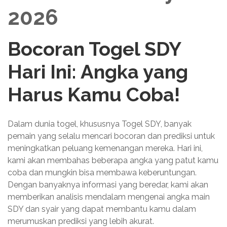
2026
Bocoran Togel SDY
Hari Ini: Angka yang
Harus Kamu Coba!
Dalam dunia togel, khususnya Togel SDY, banyak
pemain yang selalu mencari bocoran dan prediksi untuk
meningkatkan peluang kemenangan mereka. Hari ini,
kami akan membahas beberapa angka yang patut kamu
coba dan mungkin bisa membawa keberuntungan.
Dengan banyaknya informasi yang beredar, kami akan
memberikan analisis mendalam mengenai angka main
SDY dan syair yang dapat membantu kamu dalam
merumuskan prediksi yang lebih akurat.