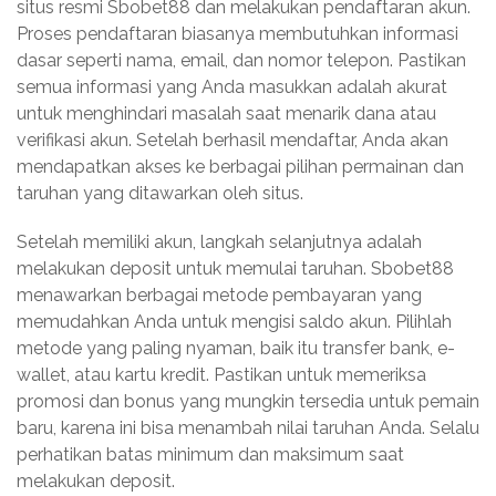
situs resmi Sbobet88 dan melakukan pendaftaran akun.
Proses pendaftaran biasanya membutuhkan informasi
dasar seperti nama, email, dan nomor telepon. Pastikan
semua informasi yang Anda masukkan adalah akurat
untuk menghindari masalah saat menarik dana atau
verifikasi akun. Setelah berhasil mendaftar, Anda akan
mendapatkan akses ke berbagai pilihan permainan dan
taruhan yang ditawarkan oleh situs.
Setelah memiliki akun, langkah selanjutnya adalah
melakukan deposit untuk memulai taruhan. Sbobet88
menawarkan berbagai metode pembayaran yang
memudahkan Anda untuk mengisi saldo akun. Pilihlah
metode yang paling nyaman, baik itu transfer bank, e-
wallet, atau kartu kredit. Pastikan untuk memeriksa
promosi dan bonus yang mungkin tersedia untuk pemain
baru, karena ini bisa menambah nilai taruhan Anda. Selalu
perhatikan batas minimum dan maksimum saat
melakukan deposit.