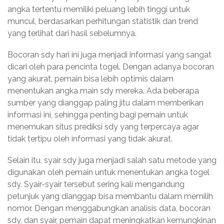
angka tertentu memiliki peluang lebih tinggi untuk
muncul, berdasarkan perhitungan statistik dan trend
yang terlihat dari hasil sebelumnya.
Bocoran sdy hari ini juga menjadi informasi yang sangat
dicari oleh para pencinta togel. Dengan adanya bocoran
yang akurat, pemain bisa lebih optimis dalam
menentukan angka main sdy mereka. Ada beberapa
sumber yang dianggap paling jitu dalam memberikan
informasi ini, sehingga penting bagi pemain untuk
menemukan situs prediksi sdy yang terpercaya agar
tidak tertipu oleh informasi yang tidak akurat.
Selain itu, syair sdy juga menjadi salah satu metode yang
digunakan oleh pemain untuk menentukan angka togel
sdy. Syair-syair tersebut sering kali mengandung
petunjuk yang dianggap bisa membantu dalam memilih
nomor. Dengan menggabungkan analisis data, bocoran
sdy, dan syair, pemain dapat meningkatkan kemungkinan