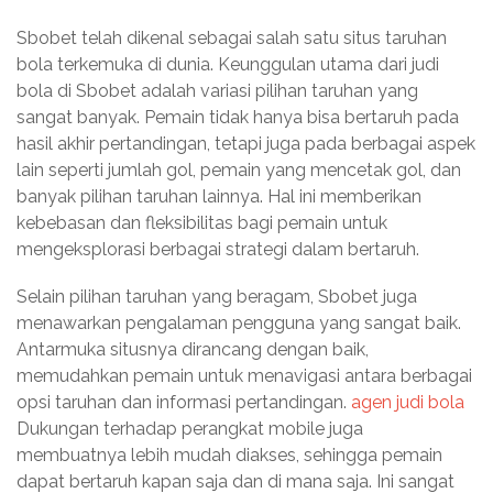
Sbobet telah dikenal sebagai salah satu situs taruhan
bola terkemuka di dunia. Keunggulan utama dari judi
bola di Sbobet adalah variasi pilihan taruhan yang
sangat banyak. Pemain tidak hanya bisa bertaruh pada
hasil akhir pertandingan, tetapi juga pada berbagai aspek
lain seperti jumlah gol, pemain yang mencetak gol, dan
banyak pilihan taruhan lainnya. Hal ini memberikan
kebebasan dan fleksibilitas bagi pemain untuk
mengeksplorasi berbagai strategi dalam bertaruh.
Selain pilihan taruhan yang beragam, Sbobet juga
menawarkan pengalaman pengguna yang sangat baik.
Antarmuka situsnya dirancang dengan baik,
memudahkan pemain untuk menavigasi antara berbagai
opsi taruhan dan informasi pertandingan.
agen judi bola
Dukungan terhadap perangkat mobile juga
membuatnya lebih mudah diakses, sehingga pemain
dapat bertaruh kapan saja dan di mana saja. Ini sangat