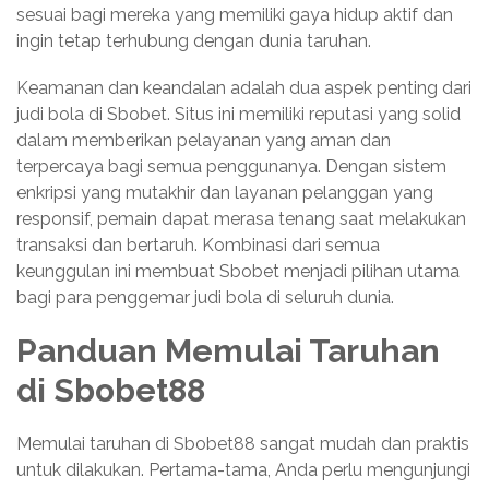
sesuai bagi mereka yang memiliki gaya hidup aktif dan
ingin tetap terhubung dengan dunia taruhan.
Keamanan dan keandalan adalah dua aspek penting dari
judi bola di Sbobet. Situs ini memiliki reputasi yang solid
dalam memberikan pelayanan yang aman dan
terpercaya bagi semua penggunanya. Dengan sistem
enkripsi yang mutakhir dan layanan pelanggan yang
responsif, pemain dapat merasa tenang saat melakukan
transaksi dan bertaruh. Kombinasi dari semua
keunggulan ini membuat Sbobet menjadi pilihan utama
bagi para penggemar judi bola di seluruh dunia.
Panduan Memulai Taruhan
di Sbobet88
Memulai taruhan di Sbobet88 sangat mudah dan praktis
untuk dilakukan. Pertama-tama, Anda perlu mengunjungi