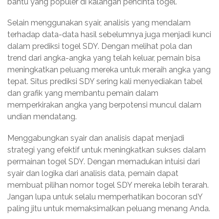
bantu yang populer di kalangan pencinta togel.
Selain menggunakan syair, analisis yang mendalam
terhadap data-data hasil sebelumnya juga menjadi kunci
dalam prediksi togel SDY. Dengan melihat pola dan
trend dari angka-angka yang telah keluar, pemain bisa
meningkatkan peluang mereka untuk meraih angka yang
tepat. Situs prediksi SDY sering kali menyediakan tabel
dan grafik yang membantu pemain dalam
memperkirakan angka yang berpotensi muncul dalam
undian mendatang.
Menggabungkan syair dan analisis dapat menjadi
strategi yang efektif untuk meningkatkan sukses dalam
permainan togel SDY. Dengan memadukan intuisi dari
syair dan logika dari analisis data, pemain dapat
membuat pilihan nomor togel SDY mereka lebih terarah.
Jangan lupa untuk selalu memperhatikan bocoran sdY
paling jitu untuk memaksimalkan peluang menang Anda.