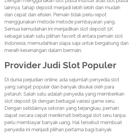
Dengan menggunakan slot pulsa indosat atau slot pulsa
lainnya, tahap deposit menjadi lebih lebih dan mudah
dan cepat dan efisien. Pemain tidak perlu repot
menggunakan metode metode pembayaran yang.
Semua kemudahan ini menjadikan slot deposit 5K
sebagai salah satu pilihan favorit di antara pemain slot
Indonesia, memudahkan siapa saja untuk bergabung dan
meraih kesenangan dalam bermain.
Provider Judi Slot Populer
Di dunia perjudian online, ada sejumlah penyedia slot
yang sangat populer dan banyak disukai oleh para
petaruh. Salah satu adalah penyedia yang memberikan
slot deposit 5k dengan berbagai variasi game seru.
Dengan setidaknya setoran yang terjangkau, pemain
dapat secara cepat menikmati berbagai slot seru tanpa
perlu membayar banyak uang. Hal tersebut membuat
penyedia ini menjadi pilihan pertama bagi banyak