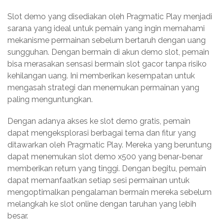
Slot demo yang disediakan oleh Pragmatic Play menjadi
sarana yang ideal untuk pemain yang ingin memahami
mekanisme permainan sebelum bertaruh dengan uang
sungguhan. Dengan bermain di akun demo slot, pemain
bisa merasakan sensasi bermain slot gacor tanpa risiko
kehilangan uang. Ini memberikan kesempatan untuk
mengasah strategi dan menemukan permainan yang
paling menguntungkan.
Dengan adanya akses ke slot demo gratis, pemain
dapat mengeksplorasi berbagai tema dan fitur yang
ditawarkan oleh Pragmatic Play. Mereka yang beruntung
dapat menemukan slot demo x500 yang benar-benar
memberikan return yang tinggi. Dengan begitu, pemain
dapat memanfaatkan setiap sesi permainan untuk
mengoptimalkan pengalaman bermain mereka sebelum
melangkah ke slot online dengan taruhan yang lebih
besar.