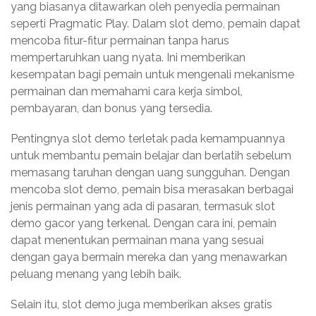
yang biasanya ditawarkan oleh penyedia permainan
seperti Pragmatic Play. Dalam slot demo, pemain dapat
mencoba fitur-fitur permainan tanpa harus
mempertaruhkan uang nyata. Ini memberikan
kesempatan bagi pemain untuk mengenali mekanisme
permainan dan memahami cara kerja simbol,
pembayaran, dan bonus yang tersedia.
Pentingnya slot demo terletak pada kemampuannya
untuk membantu pemain belajar dan berlatih sebelum
memasang taruhan dengan uang sungguhan. Dengan
mencoba slot demo, pemain bisa merasakan berbagai
jenis permainan yang ada di pasaran, termasuk slot
demo gacor yang terkenal. Dengan cara ini, pemain
dapat menentukan permainan mana yang sesuai
dengan gaya bermain mereka dan yang menawarkan
peluang menang yang lebih baik.
Selain itu, slot demo juga memberikan akses gratis