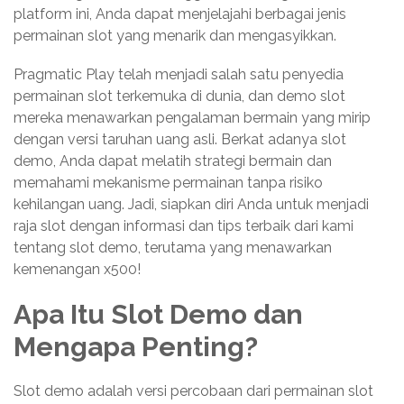
platform ini, Anda dapat menjelajahi berbagai jenis
permainan slot yang menarik dan mengasyikkan.
Pragmatic Play telah menjadi salah satu penyedia
permainan slot terkemuka di dunia, dan demo slot
mereka menawarkan pengalaman bermain yang mirip
dengan versi taruhan uang asli. Berkat adanya slot
demo, Anda dapat melatih strategi bermain dan
memahami mekanisme permainan tanpa risiko
kehilangan uang. Jadi, siapkan diri Anda untuk menjadi
raja slot dengan informasi dan tips terbaik dari kami
tentang slot demo, terutama yang menawarkan
kemenangan x500!
Apa Itu Slot Demo dan
Mengapa Penting?
Slot demo adalah versi percobaan dari permainan slot