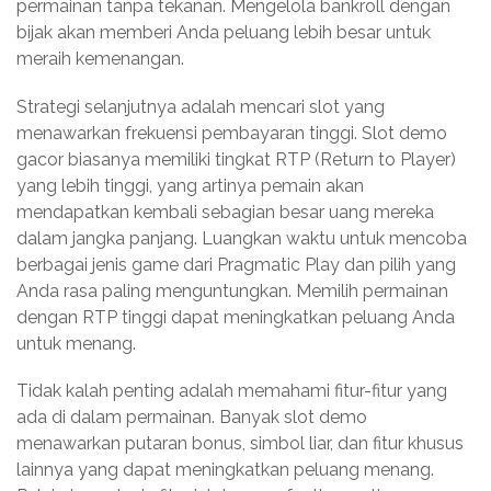
permainan tanpa tekanan. Mengelola bankroll dengan
bijak akan memberi Anda peluang lebih besar untuk
meraih kemenangan.
Strategi selanjutnya adalah mencari slot yang
menawarkan frekuensi pembayaran tinggi. Slot demo
gacor biasanya memiliki tingkat RTP (Return to Player)
yang lebih tinggi, yang artinya pemain akan
mendapatkan kembali sebagian besar uang mereka
dalam jangka panjang. Luangkan waktu untuk mencoba
berbagai jenis game dari Pragmatic Play dan pilih yang
Anda rasa paling menguntungkan. Memilih permainan
dengan RTP tinggi dapat meningkatkan peluang Anda
untuk menang.
Tidak kalah penting adalah memahami fitur-fitur yang
ada di dalam permainan. Banyak slot demo
menawarkan putaran bonus, simbol liar, dan fitur khusus
lainnya yang dapat meningkatkan peluang menang.