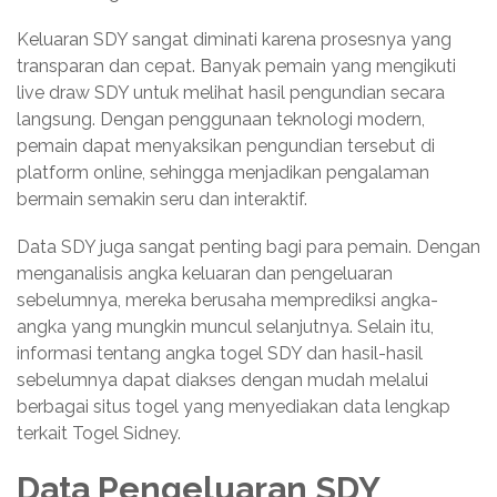
Keluaran SDY sangat diminati karena prosesnya yang
transparan dan cepat. Banyak pemain yang mengikuti
live draw SDY untuk melihat hasil pengundian secara
langsung. Dengan penggunaan teknologi modern,
pemain dapat menyaksikan pengundian tersebut di
platform online, sehingga menjadikan pengalaman
bermain semakin seru dan interaktif.
Data SDY juga sangat penting bagi para pemain. Dengan
menganalisis angka keluaran dan pengeluaran
sebelumnya, mereka berusaha memprediksi angka-
angka yang mungkin muncul selanjutnya. Selain itu,
informasi tentang angka togel SDY dan hasil-hasil
sebelumnya dapat diakses dengan mudah melalui
berbagai situs togel yang menyediakan data lengkap
terkait Togel Sidney.
Data Pengeluaran SDY