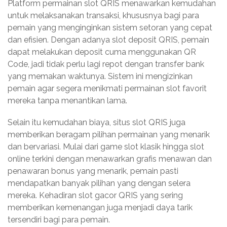
Platform permainan slot QRIS menawarkan kemudahan
untuk melaksanakan transaksi, khususnya bagi para
pemain yang menginginkan sistem setoran yang cepat
dan efisien. Dengan adanya slot deposit QRIS, pemain
dapat melakukan deposit cuma menggunakan QR
Code, jadi tidak perlu lagi repot dengan transfer bank
yang memakan waktunya. Sistem ini mengizinkan
pemain agar segera menikmati permainan slot favorit
mereka tanpa menantikan lama.
Selain itu kemudahan biaya, situs slot QRIS juga
memberikan beragam pilihan permainan yang menarik
dan bervariasi. Mulai dari game slot klasik hingga slot
online terkini dengan menawarkan grafis menawan dan
penawaran bonus yang menarik, pemain pasti
mendapatkan banyak pilihan yang dengan selera
mereka. Kehadiran slot gacor QRIS yang sering
memberikan kemenangan juga menjadi daya tarik
tersendiri bagi para pemain.