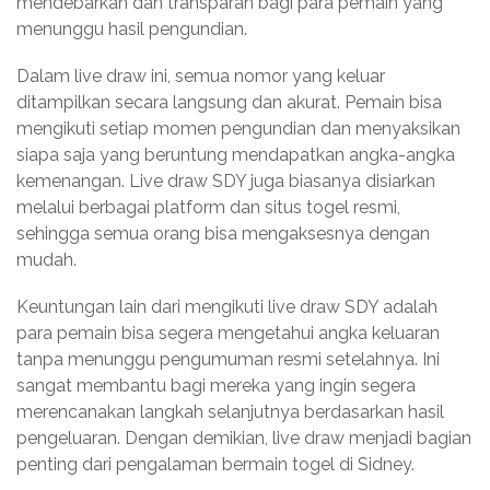
mendebarkan dan transparan bagi para pemain yang
menunggu hasil pengundian.
Dalam live draw ini, semua nomor yang keluar
ditampilkan secara langsung dan akurat. Pemain bisa
mengikuti setiap momen pengundian dan menyaksikan
siapa saja yang beruntung mendapatkan angka-angka
kemenangan. Live draw SDY juga biasanya disiarkan
melalui berbagai platform dan situs togel resmi,
sehingga semua orang bisa mengaksesnya dengan
mudah.
Keuntungan lain dari mengikuti live draw SDY adalah
para pemain bisa segera mengetahui angka keluaran
tanpa menunggu pengumuman resmi setelahnya. Ini
sangat membantu bagi mereka yang ingin segera
merencanakan langkah selanjutnya berdasarkan hasil
pengeluaran. Dengan demikian, live draw menjadi bagian
penting dari pengalaman bermain togel di Sidney.