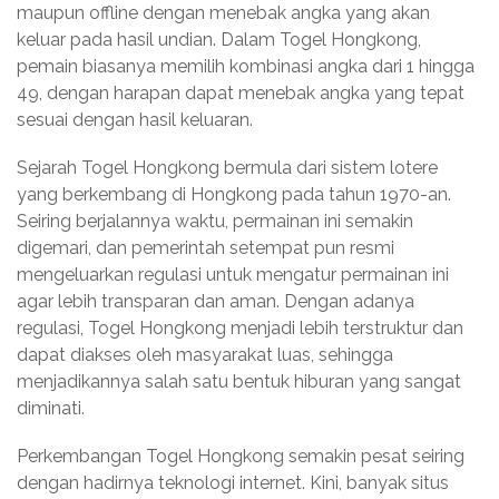
maupun offline dengan menebak angka yang akan
keluar pada hasil undian. Dalam Togel Hongkong,
pemain biasanya memilih kombinasi angka dari 1 hingga
49, dengan harapan dapat menebak angka yang tepat
sesuai dengan hasil keluaran.
Sejarah Togel Hongkong bermula dari sistem lotere
yang berkembang di Hongkong pada tahun 1970-an.
Seiring berjalannya waktu, permainan ini semakin
digemari, dan pemerintah setempat pun resmi
mengeluarkan regulasi untuk mengatur permainan ini
agar lebih transparan dan aman. Dengan adanya
regulasi, Togel Hongkong menjadi lebih terstruktur dan
dapat diakses oleh masyarakat luas, sehingga
menjadikannya salah satu bentuk hiburan yang sangat
diminati.
Perkembangan Togel Hongkong semakin pesat seiring
dengan hadirnya teknologi internet. Kini, banyak situs