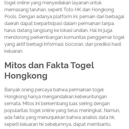
togel online yang menyediakan layanan untuk
memasang taruhan, seperti Toto HK dan Hongkong
Pools. Dengan adanya platform ini, pemain dari berbagai
daerah dapat berpartisipasi dalam permainan tanpa
harus datang langsung ke lokasi undian. Hal ini juga
mendorong perkembangan komunitas penggemar togel
yang aktif berbagi informasi, bocoran, dan prediksi hasil
keluaran.
Mitos dan Fakta Togel
Hongkong
Banyak orang percaya bahwa permainan togel
Hongkong hanya mengandalkan keberuntungan
semata. Mitos ini berkembang luas seiring dengan
popularitas togel online yang terus meningkat. Namun,
ada fakta yang menunjukkan bahwa analisis data hk,
seperti keluaran hk sebelumnya, dapat membantu