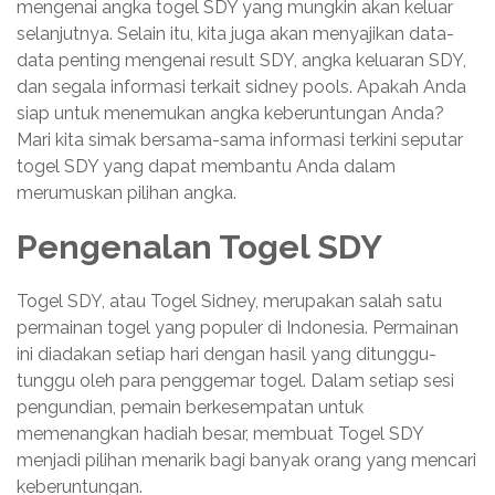
mengenai angka togel SDY yang mungkin akan keluar
selanjutnya. Selain itu, kita juga akan menyajikan data-
data penting mengenai result SDY, angka keluaran SDY,
dan segala informasi terkait sidney pools. Apakah Anda
siap untuk menemukan angka keberuntungan Anda?
Mari kita simak bersama-sama informasi terkini seputar
togel SDY yang dapat membantu Anda dalam
merumuskan pilihan angka.
Pengenalan Togel SDY
Togel SDY, atau Togel Sidney, merupakan salah satu
permainan togel yang populer di Indonesia. Permainan
ini diadakan setiap hari dengan hasil yang ditunggu-
tunggu oleh para penggemar togel. Dalam setiap sesi
pengundian, pemain berkesempatan untuk
memenangkan hadiah besar, membuat Togel SDY
menjadi pilihan menarik bagi banyak orang yang mencari
keberuntungan.