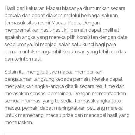
Hasil dari keluaran Macau biasanya diumumkan secara
berkala dan dapat diakses melalui berbagai saluran,
termasuk situs resmi Macau Pools. Dengan
memperhatikan hasil-hasil ini, pemain dapat melihat
apakah angka yang mereka pilih konsisten dengan data
sebelumnya. Ini menjadi salah satu kunci bagi para
pemain untuk mengambil keputusan yang lebih cerdas
dan terinformasi.
Selain itu, mengikuti live macau memberikan
pengalaman langsung kepada pemain. Mereka dapat
menyaksikan angka-angka ditarik secara real time dan
merasakan sensasi permainan. Dengan memanfaatkan
semua informasi yang tersedia, termasuk angka toto
macau, pemain dapat meningkatkan peluang mereka
untuk memenangi macau prize dan mencapai hasil yang
memuaskan.