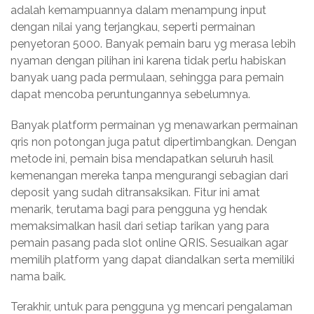
adalah kemampuannya dalam menampung input
dengan nilai yang terjangkau, seperti permainan
penyetoran 5000. Banyak pemain baru yg merasa lebih
nyaman dengan pilihan ini karena tidak perlu habiskan
banyak uang pada permulaan, sehingga para pemain
dapat mencoba peruntungannya sebelumnya.
Banyak platform permainan yg menawarkan permainan
qris non potongan juga patut dipertimbangkan. Dengan
metode ini, pemain bisa mendapatkan seluruh hasil
kemenangan mereka tanpa mengurangi sebagian dari
deposit yang sudah ditransaksikan. Fitur ini amat
menarik, terutama bagi para pengguna yg hendak
memaksimalkan hasil dari setiap tarikan yang para
pemain pasang pada slot online QRIS. Sesuaikan agar
memilih platform yang dapat diandalkan serta memiliki
nama baik.
Terakhir, untuk para pengguna yg mencari pengalaman