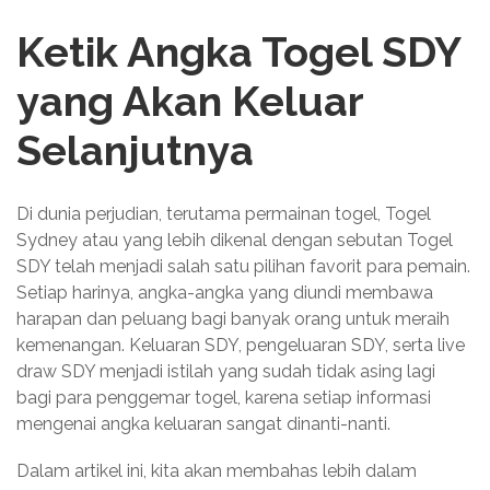
Ketik Angka Togel SDY
yang Akan Keluar
Selanjutnya
Di dunia perjudian, terutama permainan togel, Togel
Sydney atau yang lebih dikenal dengan sebutan Togel
SDY telah menjadi salah satu pilihan favorit para pemain.
Setiap harinya, angka-angka yang diundi membawa
harapan dan peluang bagi banyak orang untuk meraih
kemenangan. Keluaran SDY, pengeluaran SDY, serta live
draw SDY menjadi istilah yang sudah tidak asing lagi
bagi para penggemar togel, karena setiap informasi
mengenai angka keluaran sangat dinanti-nanti.
Dalam artikel ini, kita akan membahas lebih dalam