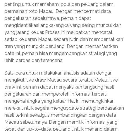
penting untuk memahami pola dan peluang dalam
permainan toto Macau. Dengan mencermati data
pengeluaran sebelumnya, pemain dapat
mengidentifikasi angka-angka yang sering muncul dan
yang jarang keluar. Proses ini melibatkan mencatat
setiap keluaran Macau secara rutin dan memperhatikan
tren yang mungkin berulang. Dengan memanfaatkan
data ini, pemain bisa mengembangkan strategi yang
lebih cerdas dan terencana.
Satu cara untuk melakukan analisis adalah dengan
mengikuti live draw Macau secara teratur. Melalui live
draw ini, pemain dapat menyaksikan langsung hasil
pengeluaran dan memperoleh informasi terbaru
mengenai angka yang keluar. Hal ini memungkinkan
mereka untuk segera mengupdate strategi berdasarkan
hasil terkini, sekaligus membandingkan dengan data
Macau sebelumnya. Dengan memiliki informasi yang
tepat dan up-to-date, peluang untuk menang dalam