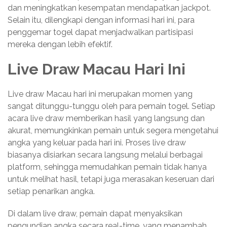
dan meningkatkan kesempatan mendapatkan jackpot.
Selain itu, dilengkapi dengan informasi hari ini, para
penggemar togel dapat menjadwalkan partisipasi
mereka dengan lebih efektif.
Live Draw Macau Hari Ini
Live draw Macau hari ini merupakan momen yang
sangat ditunggu-tunggu oleh para pemain togel. Setiap
acara live draw memberikan hasil yang langsung dan
akurat, memungkinkan pemain untuk segera mengetahui
angka yang keluar pada hari ini. Proses live draw
biasanya disiarkan secara langsung melalui berbagai
platform, sehingga memudahkan pemain tidak hanya
untuk melihat hasil, tetapi juga merasakan keseruan dari
setiap penarikan angka.
Di dalam live draw, pemain dapat menyaksikan
pengundian angka secara real-time, yang menambah