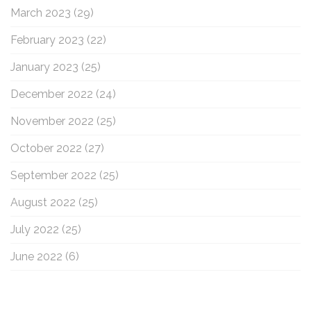
March 2023
(29)
February 2023
(22)
January 2023
(25)
December 2022
(24)
November 2022
(25)
October 2022
(27)
September 2022
(25)
August 2022
(25)
July 2022
(25)
June 2022
(6)