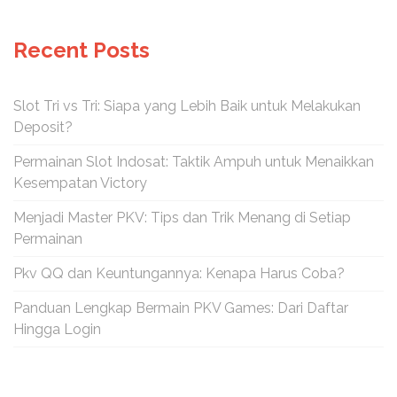
Recent Posts
Slot Tri vs Tri: Siapa yang Lebih Baik untuk Melakukan
Deposit?
Permainan Slot Indosat: Taktik Ampuh untuk Menaikkan
Kesempatan Victory
Menjadi Master PKV: Tips dan Trik Menang di Setiap
Permainan
Pkv QQ dan Keuntungannya: Kenapa Harus Coba?
Panduan Lengkap Bermain PKV Games: Dari Daftar
Hingga Login