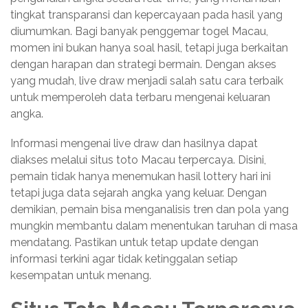
tingkat transparansi dan kepercayaan pada hasil yang
diumumkan. Bagi banyak penggemar togel Macau,
momen ini bukan hanya soal hasil, tetapi juga berkaitan
dengan harapan dan strategi bermain. Dengan akses
yang mudah, live draw menjadi salah satu cara terbaik
untuk memperoleh data terbaru mengenai keluaran
angka.
Informasi mengenai live draw dan hasilnya dapat
diakses melalui situs toto Macau terpercaya. Disini,
pemain tidak hanya menemukan hasil lottery hari ini
tetapi juga data sejarah angka yang keluar. Dengan
demikian, pemain bisa menganalisis tren dan pola yang
mungkin membantu dalam menentukan taruhan di masa
mendatang. Pastikan untuk tetap update dengan
informasi terkini agar tidak ketinggalan setiap
kesempatan untuk menang.