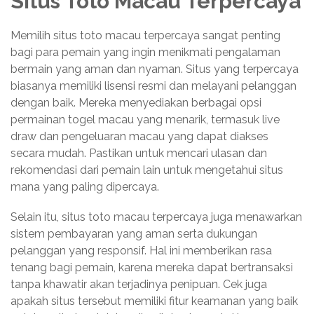
Situs Toto Macau Terpercaya
Memilih situs toto macau terpercaya sangat penting
bagi para pemain yang ingin menikmati pengalaman
bermain yang aman dan nyaman. Situs yang terpercaya
biasanya memiliki lisensi resmi dan melayani pelanggan
dengan baik. Mereka menyediakan berbagai opsi
permainan togel macau yang menarik, termasuk live
draw dan pengeluaran macau yang dapat diakses
secara mudah. Pastikan untuk mencari ulasan dan
rekomendasi dari pemain lain untuk mengetahui situs
mana yang paling dipercaya.
Selain itu, situs toto macau terpercaya juga menawarkan
sistem pembayaran yang aman serta dukungan
pelanggan yang responsif. Hal ini memberikan rasa
tenang bagi pemain, karena mereka dapat bertransaksi
tanpa khawatir akan terjadinya penipuan. Cek juga
apakah situs tersebut memiliki fitur keamanan yang baik