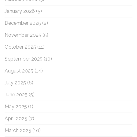
January 2026
(5)
December 2025
(2)
November 2025
(5)
October 2025
(11)
September 2025
(10)
August 2025
(14)
July 2025
(6)
June 2025
(5)
May 2025
(1)
April 2025
(7)
March 2025
(10)