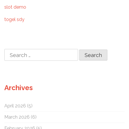
slot demo
togel sdy
Search
for:
Archives
April 2026
(5)
March 2026
(6)
February 2026
(5)