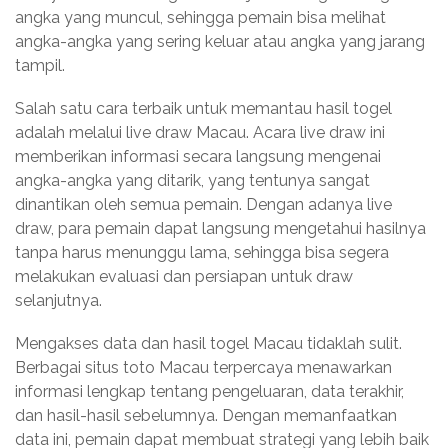
angka yang muncul, sehingga pemain bisa melihat
angka-angka yang sering keluar atau angka yang jarang
tampil.
Salah satu cara terbaik untuk memantau hasil togel
adalah melalui live draw Macau. Acara live draw ini
memberikan informasi secara langsung mengenai
angka-angka yang ditarik, yang tentunya sangat
dinantikan oleh semua pemain. Dengan adanya live
draw, para pemain dapat langsung mengetahui hasilnya
tanpa harus menunggu lama, sehingga bisa segera
melakukan evaluasi dan persiapan untuk draw
selanjutnya.
Mengakses data dan hasil togel Macau tidaklah sulit.
Berbagai situs toto Macau terpercaya menawarkan
informasi lengkap tentang pengeluaran, data terakhir,
dan hasil-hasil sebelumnya. Dengan memanfaatkan
data ini, pemain dapat membuat strategi yang lebih baik