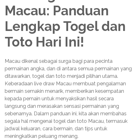
Macau: Panduan
Lengkap Togel dan
Toto Hari Ini!
Macau dikenal sebagai surga bagi para pecinta
permainan angka, dan di antara semua permainan yang
ditawarkan, togel dan toto menjadi pilihan utama.
Keberadaan live draw Macau membuat pengalaman
bermain semakin menarik, memberikan kesempatan
kepada pemain untuk menyaksikan hasil secara
langsung dan merasakan sensasi permainan yang
sebenarnya. Dalam panduan ini, kita akan membahas
segala hal mengenai togel dan toto Macau, termasuk
jadwal keluaran, cara bermain, dan tips untuk
meningkatkan peluang menang.