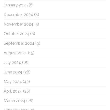
January 2025
(6)
December 2024
(8)
November 2024
(5)
October 2024
(6)
September 2024
(9)
August 2024
(15)
July 2024
(15)
June 2024
(28)
May 2024
(42)
April 2024
(26)
March 2024
(28)