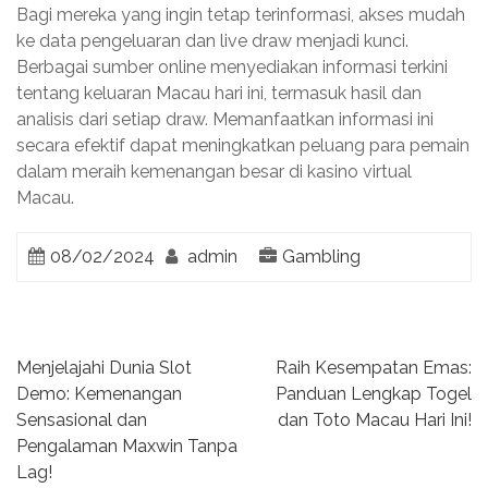
Bagi mereka yang ingin tetap terinformasi, akses mudah
ke data pengeluaran dan live draw menjadi kunci.
Berbagai sumber online menyediakan informasi terkini
tentang keluaran Macau hari ini, termasuk hasil dan
analisis dari setiap draw. Memanfaatkan informasi ini
secara efektif dapat meningkatkan peluang para pemain
dalam meraih kemenangan besar di kasino virtual
Macau.
08/02/2024
admin
Gambling
Post
Menjelajahi Dunia Slot
Raih Kesempatan Emas:
Demo: Kemenangan
Panduan Lengkap Togel
navigation
Sensasional dan
dan Toto Macau Hari Ini!
Pengalaman Maxwin Tanpa
Lag!