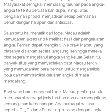
Masyarakat seringkali memasang taruhan pada angka-
angka tertentu berdasarkan dupa, mimpi, atau
pengalaman pribadi, menjadikan setiap permainan
penuh dengan harapan dan antisipasi.
Salah satu hal menarik dari togel Macau adalah
kemudahan akses untuk melihat hasil dan pengeluaran
angka. Pemain dapat mengikuti live draw Macau yang
biasanya disiarkan secara langsung, sehingga mereka
bisa segera mengetahui angka yang keluar. Selain itu,
banyak situs yang menyediakan data Macau terkini,
yang memudahkan para pemain untuk menganalisis
pola dan memprediksi keluaran angka di masa
mendatang.
Bagi yang baru mengenal togel Macau, penting untuk
memahami berbagai jenis taruhan dan cara menghitung
kemungkinan kemenangan. Ada berbagai pasaran,
seperti 2D, 3D, dan 4D, masing-masing dengan tingkat