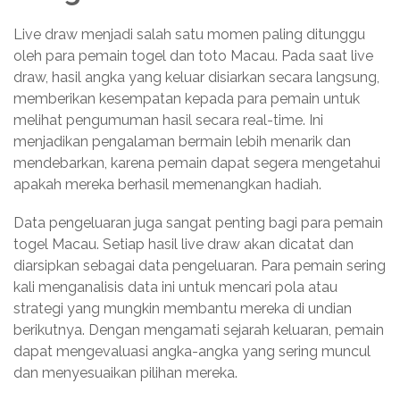
Live draw menjadi salah satu momen paling ditunggu
oleh para pemain togel dan toto Macau. Pada saat live
draw, hasil angka yang keluar disiarkan secara langsung,
memberikan kesempatan kepada para pemain untuk
melihat pengumuman hasil secara real-time. Ini
menjadikan pengalaman bermain lebih menarik dan
mendebarkan, karena pemain dapat segera mengetahui
apakah mereka berhasil memenangkan hadiah.
Data pengeluaran juga sangat penting bagi para pemain
togel Macau. Setiap hasil live draw akan dicatat dan
diarsipkan sebagai data pengeluaran. Para pemain sering
kali menganalisis data ini untuk mencari pola atau
strategi yang mungkin membantu mereka di undian
berikutnya. Dengan mengamati sejarah keluaran, pemain
dapat mengevaluasi angka-angka yang sering muncul
dan menyesuaikan pilihan mereka.