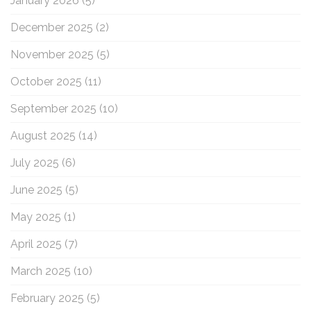
January 2026
(5)
December 2025
(2)
November 2025
(5)
October 2025
(11)
September 2025
(10)
August 2025
(14)
July 2025
(6)
June 2025
(5)
May 2025
(1)
April 2025
(7)
March 2025
(10)
February 2025
(5)