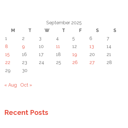
September 2025
M
T
W
T
F
S
S
1
2
3
4
5
6
7
8
9
10
11
12
13
14
15
16
17
18
19
20
21
22
23
24
25
26
27
28
29
30
« Aug
Oct »
Recent Posts