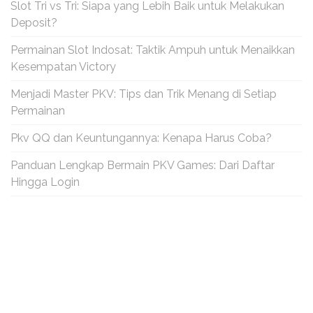
Slot Tri vs Tri: Siapa yang Lebih Baik untuk Melakukan
Deposit?
Permainan Slot Indosat: Taktik Ampuh untuk Menaikkan
Kesempatan Victory
Menjadi Master PKV: Tips dan Trik Menang di Setiap
Permainan
Pkv QQ dan Keuntungannya: Kenapa Harus Coba?
Panduan Lengkap Bermain PKV Games: Dari Daftar
Hingga Login