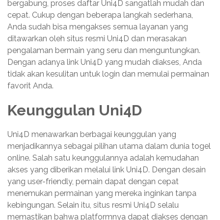
bergabung, proses daftar Uni4D sangatlah mudah dan
cepat. Cukup dengan beberapa langkah sederhana,
Anda sudah bisa mengakses semua layanan yang
ditawarkan oleh situs resmi Uni4D dan merasakan
pengalaman bermain yang seru dan menguntungkan.
Dengan adanya link Uni4D yang mudah diakses, Anda
tidak akan kesulitan untuk login dan memulai permainan
favorit Anda.
Keunggulan Uni4D
Uni4D menawarkan berbagai keunggulan yang
menjadikannya sebagai pilihan utama dalam dunia togel
online. Salah satu keunggulannya adalah kemudahan
akses yang diberikan melalui link Uni4D. Dengan desain
yang user-friendly, pemain dapat dengan cepat
menemukan permainan yang mereka inginkan tanpa
kebingungan. Selain itu, situs resmi Uni4D selalu
memastikan bahwa platformnya dapat diakses dengan