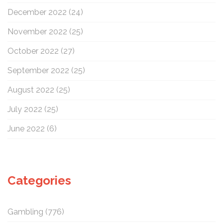
December 2022
(24)
November 2022
(25)
October 2022
(27)
September 2022
(25)
August 2022
(25)
July 2022
(25)
June 2022
(6)
Categories
Gambling
(776)