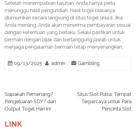
Setelah menempatkan taruhan, Anda hanya perlu
menunggu hasil pengundian. Hasil togel biasanya
diumumkan secara langsung di situs togel uni4d. Jika
Anda menang, Anda akan menerima pembayaran sesuai
dengan ketentuan yang berlaku. Selalu pastikan untuk
bermain dengan bijak dan bertanggung jawab untuk
menjaga pengalaman bermain tetap menyenangkan.
09/13/2025
admin
Gambling
Post
Siapakah Pemenang?
Situs Slot Pulsa: Tempat
Pengeluaran SDY? dan
Terpercaya untuk Para
navigation
Output Togel Hari Ini
Pencinta Slot
LINK