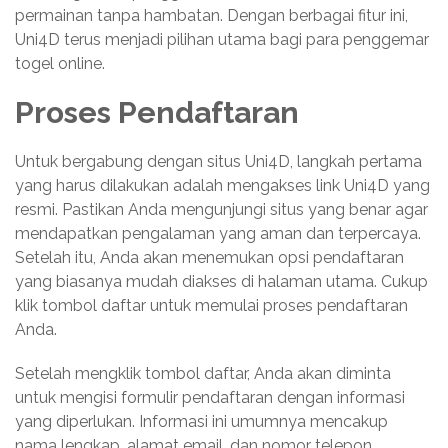
permainan tanpa hambatan. Dengan berbagai fitur ini,
Uni4D terus menjadi pilihan utama bagi para penggemar
togel online.
Proses Pendaftaran
Untuk bergabung dengan situs Uni4D, langkah pertama
yang harus dilakukan adalah mengakses link Uni4D yang
resmi. Pastikan Anda mengunjungi situs yang benar agar
mendapatkan pengalaman yang aman dan terpercaya.
Setelah itu, Anda akan menemukan opsi pendaftaran
yang biasanya mudah diakses di halaman utama. Cukup
klik tombol daftar untuk memulai proses pendaftaran
Anda.
Setelah mengklik tombol daftar, Anda akan diminta
untuk mengisi formulir pendaftaran dengan informasi
yang diperlukan. Informasi ini umumnya mencakup
nama lengkap, alamat email, dan nomor telepon.