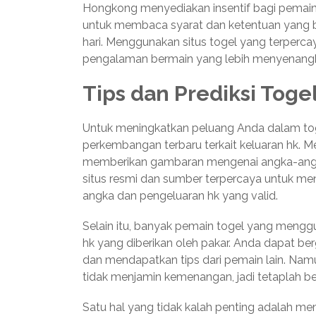
Hongkong menyediakan insentif bagi pemain
untuk membaca syarat dan ketentuan yang b
hari. Menggunakan situs togel yang terper
pengalaman bermain yang lebih menyenang
Tips dan Prediksi Tog
Untuk meningkatkan peluang Anda dalam tog
perkembangan terbaru terkait keluaran hk. M
memberikan gambaran mengenai angka-angka
situs resmi dan sumber terpercaya untuk m
angka dan pengeluaran hk yang valid.
Selain itu, banyak pemain togel yang menggu
hk yang diberikan oleh pakar. Anda dapat be
dan mendapatkan tips dari pemain lain. Namu
tidak menjamin kemenangan, jadi tetaplah be
Satu hal yang tidak kalah penting adalah me