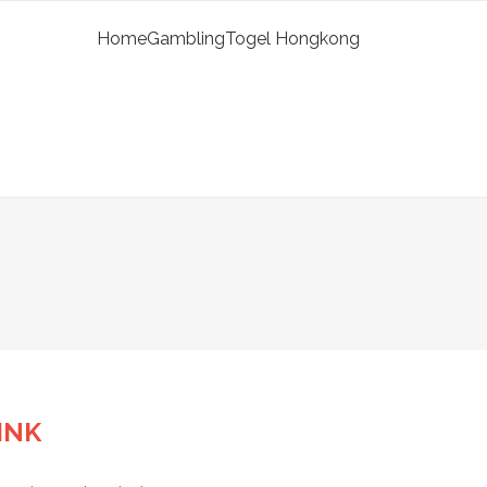
Home
Gambling
Togel Hongkong
INK