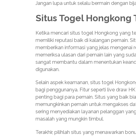
Jangan lupa untuk selalu bermain dengan bija
Situs Togel Hongkong 
Ketika mencari situs togel Hongkong yang t
memiliki reputasi baik di kalangan pemain. Si
memberikan informasi yang jelas mengenai re
memeriksa ulasan dari pemain lain yang sud
sangat membantu dalam menentukan keandal
digunakan.
Selain aspek keamanan, situs togel Hongko
bagi penggunanya. Fitur seperti live draw 
penting bagi para pemain. Situs yang baik bi
memungkinkan pemain untuk mengakses data H
sering menyediakan layanan pelanggan yan
masalah yang mungkin timbul.
Terakhir, pilihlah situs yang menawarkan bo