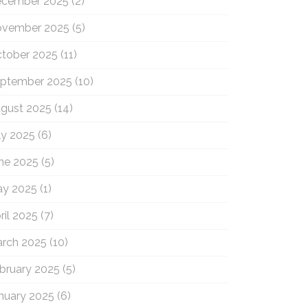
cember 2025
(2)
vember 2025
(5)
tober 2025
(11)
ptember 2025
(10)
gust 2025
(14)
ly 2025
(6)
ne 2025
(5)
y 2025
(1)
ril 2025
(7)
rch 2025
(10)
bruary 2025
(5)
nuary 2025
(6)