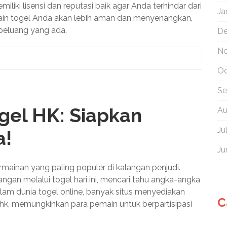
miliki lisensi dan reputasi baik agar Anda terhindar dari
Ja
ain togel Anda akan lebih aman dan menyenangkan,
 peluang yang ada.
De
No
Oc
Se
ogel HK: Siapkan
Au
Ju
a!
Ju
mainan yang paling populer di kalangan penjudi.
gan melalui togel hari ini, mencari tahu angka-angka
m dunia togel online, banyak situs menyediakan
C
 hk, memungkinkan para pemain untuk berpartisipasi