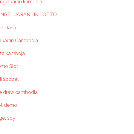
ngeluaran kamboja
ENGELUARAN HK LOTTO
ot Dana
luaran Cambodia
ta kamboja
mo Slot
di sbobet
ve draw cambodia
ot demo
gel sdy