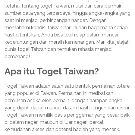
ketahui tentang togel Taiwan, mulai dari cara bermain,
sumber data yang terpercaya, hingga angka-angka yang
saat ini menjadi perbincangan hangat. Dengan
memahami kondisi taiwan hari ini dan bagaimana setiap
hasil ditentukan, Anda bisa lebih siap dalam mencari
keberuntungan dan meraih kemenangan. Mari kita jelajahi
dunia togel Taiwan dan temukan rahasia menjadi
pemenang!
Apa itu Togel Taiwan?
Togel Taiwan adalah salah satu bentuk permainan lotere
yang populer di Taiwan. Permainan ini melibatkan
pemilihan angka oleh pemain, dengan harapan angka
yang dipilih dapat muncul dalam hasil pengundian resmi.
Togel Taiwan memiliki basis penggemar yang besar, baik
di dalam negeri maupun di luar negeri, berkat
kemudahan akses dan potensi hadiah yang menarik.