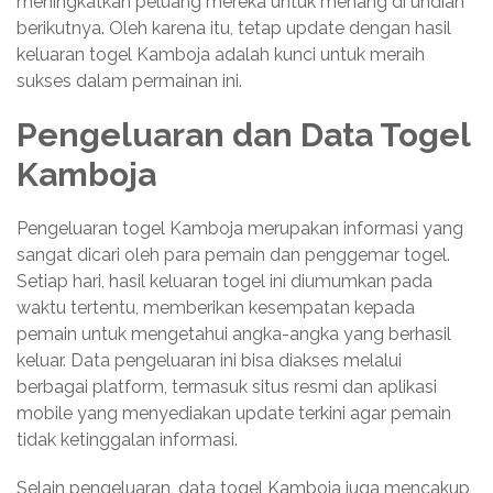
meningkatkan peluang mereka untuk menang di undian
berikutnya. Oleh karena itu, tetap update dengan hasil
keluaran togel Kamboja adalah kunci untuk meraih
sukses dalam permainan ini.
Pengeluaran dan Data Togel
Kamboja
Pengeluaran togel Kamboja merupakan informasi yang
sangat dicari oleh para pemain dan penggemar togel.
Setiap hari, hasil keluaran togel ini diumumkan pada
waktu tertentu, memberikan kesempatan kepada
pemain untuk mengetahui angka-angka yang berhasil
keluar. Data pengeluaran ini bisa diakses melalui
berbagai platform, termasuk situs resmi dan aplikasi
mobile yang menyediakan update terkini agar pemain
tidak ketinggalan informasi.
Selain pengeluaran, data togel Kamboja juga mencakup