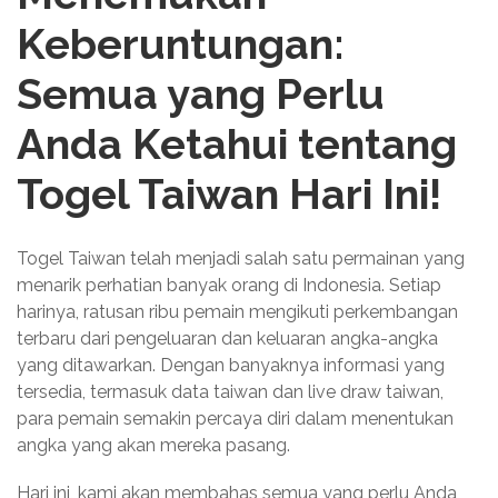
Keberuntungan:
Semua yang Perlu
Anda Ketahui tentang
Togel Taiwan Hari Ini!
Togel Taiwan telah menjadi salah satu permainan yang
menarik perhatian banyak orang di Indonesia. Setiap
harinya, ratusan ribu pemain mengikuti perkembangan
terbaru dari pengeluaran dan keluaran angka-angka
yang ditawarkan. Dengan banyaknya informasi yang
tersedia, termasuk data taiwan dan live draw taiwan,
para pemain semakin percaya diri dalam menentukan
angka yang akan mereka pasang.
Hari ini, kami akan membahas semua yang perlu Anda