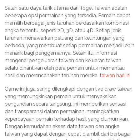
Salah satu daya tarik utama dari Togel Taiwan adalah
beberapa opsi permainan yang tersedia. Pemain dapat
memilih berbagai jenis taruhan berdasarkan kombinasi
angka tertentu, seperti 2D, 3D, atau 4D. Setiap jenis
taruhan menawarkan peluang dan keuntungan yang
berbeda, yang membuat setiap permainan menjadi lebih
menarik bagi penggemarnya. Selain itu, informasi
mengenai pengeluaran taiwan dan keluaran taiwan
selalu dinantikan oleh para pemain untuk memantau
hasil dan merencanakan taruhan mereka.
taiwan hari ini
Game ini juga sering dilengkapi dengan live draw taiwan
yang memungkinkan pemain untuk menyaksikan
pengundian secara langsung. Ini memberikan sensasi
dan transparansi dalam permainan, meningkatkan
kepercayaan pemain terhadap hasil yang diumumkan.
Dengan kemudahan akses data taiwan dan angka
taiwan yang dapat dengan cepat diambil dari berbagai