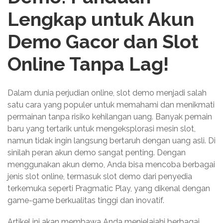
Lengkap untuk Akun
Demo Gacor dan Slot
Online Tanpa Lag!
Dalam dunia perjudian online, slot demo menjadi salah
satu cara yang populer untuk memahami dan menikmati
permainan tanpa risiko kehilangan uang. Banyak pemain
baru yang tertarik untuk mengeksplorasi mesin slot,
namun tidak ingin langsung bertaruh dengan uang asli. Di
sinilah peran akun demo sangat penting. Dengan
menggunakan akun demo, Anda bisa mencoba berbagai
jenis slot online, termasuk slot demo dari penyedia
terkemuka seperti Pragmatic Play, yang dikenal dengan
game-game berkualitas tinggi dan inovatif.
Artikel ini akan membawa Anda menjelajahi berbagai