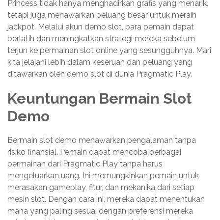
Princess tidak hanya menghadirkan grafis yang menarik,
tetapi juga menawarkan peluang besar untuk meraih
jackpot. Melalui akun demo slot, para pemain dapat
berlatih dan meningkatkan strategi mereka sebelum
terjun ke permainan slot online yang sesungguhnya. Mari
kita jelajahi lebih dalam keseruan dan peluang yang
ditawarkan oleh demo slot di dunia Pragmatic Play.
Keuntungan Bermain Slot
Demo
Bermain slot demo menawarkan pengalaman tanpa
risiko finansial. Pemain dapat mencoba berbagai
permainan dari Pragmatic Play tanpa harus
mengeluarkan uang. Ini memungkinkan pemain untuk
merasakan gameplay, fitur, dan mekanika dari setiap
mesin slot. Dengan cara ini, mereka dapat menentukan
mana yang paling sesuai dengan preferensi mereka