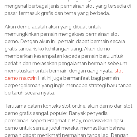
mengenal berbagai jenis permainan slot yang tersedia di
pasar, termasuk grafis dan tema yang berbeda.
Akun demo adalah akun yang dibuat untuk
memungkinkan pemain mengakses permainan slot
demo. Dengan akun ini, pemain dapat bermain secara
gratis tanpa risiko kehilangan uang. Akun demo
memberikan kesempatan kepada pemain baru untuk
berlatih dan merasakan pengalaman bermain sebelum
memutuskan untuk bermain dengan uang nyata.
slot
demo maxwin
Hal ini juga bermanfaat bagi pemain
berpengalaman yang ingin mencoba strategi baru tanpa
bertaruh secara nyata.
Terutama dalam konteks slot online, akun demo dan slot
demo gratis sangat populer. Banyak penyedia
permainan, seperti Pragmatic Play, menawarkan opsi
demo untuk semua judul mereka, memastikan bahwa
pemain dapat menikmati permainan tanpa lag. Dengan