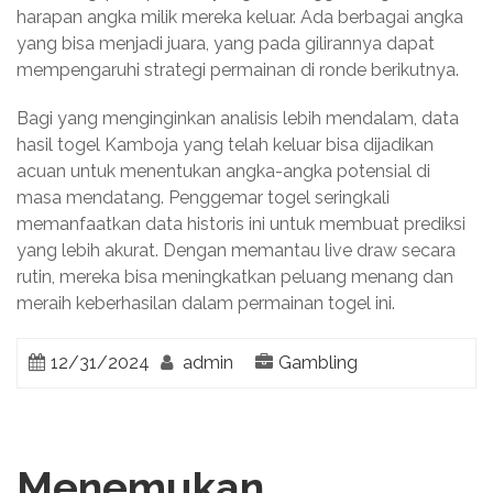
harapan angka milik mereka keluar. Ada berbagai angka
yang bisa menjadi juara, yang pada gilirannya dapat
mempengaruhi strategi permainan di ronde berikutnya.
Bagi yang menginginkan analisis lebih mendalam, data
hasil togel Kamboja yang telah keluar bisa dijadikan
acuan untuk menentukan angka-angka potensial di
masa mendatang. Penggemar togel seringkali
memanfaatkan data historis ini untuk membuat prediksi
yang lebih akurat. Dengan memantau live draw secara
rutin, mereka bisa meningkatkan peluang menang dan
meraih keberhasilan dalam permainan togel ini.
12/31/2024
admin
Gambling
Menemukan