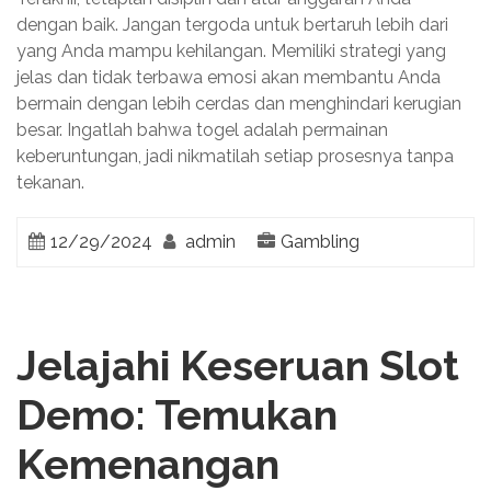
dengan baik. Jangan tergoda untuk bertaruh lebih dari
yang Anda mampu kehilangan. Memiliki strategi yang
jelas dan tidak terbawa emosi akan membantu Anda
bermain dengan lebih cerdas dan menghindari kerugian
besar. Ingatlah bahwa togel adalah permainan
keberuntungan, jadi nikmatilah setiap prosesnya tanpa
tekanan.
12/29/2024
admin
Gambling
Jelajahi Keseruan Slot
Demo: Temukan
Kemenangan