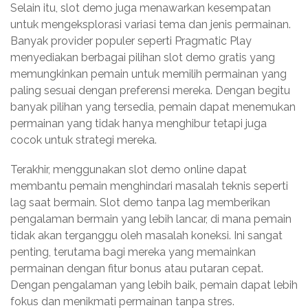
Selain itu, slot demo juga menawarkan kesempatan
untuk mengeksplorasi variasi tema dan jenis permainan.
Banyak provider populer seperti Pragmatic Play
menyediakan berbagai pilihan slot demo gratis yang
memungkinkan pemain untuk memilih permainan yang
paling sesuai dengan preferensi mereka. Dengan begitu
banyak pilihan yang tersedia, pemain dapat menemukan
permainan yang tidak hanya menghibur tetapi juga
cocok untuk strategi mereka.
Terakhir, menggunakan slot demo online dapat
membantu pemain menghindari masalah teknis seperti
lag saat bermain. Slot demo tanpa lag memberikan
pengalaman bermain yang lebih lancar, di mana pemain
tidak akan terganggu oleh masalah koneksi. Ini sangat
penting, terutama bagi mereka yang memainkan
permainan dengan fitur bonus atau putaran cepat.
Dengan pengalaman yang lebih baik, pemain dapat lebih
fokus dan menikmati permainan tanpa stres.