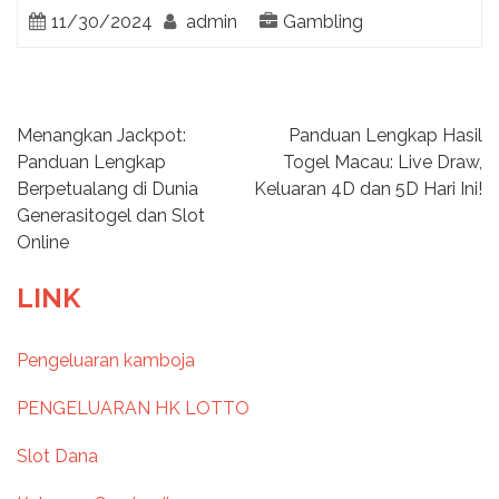
11/30/2024
admin
Gambling
Post
Menangkan Jackpot:
Panduan Lengkap Hasil
Panduan Lengkap
Togel Macau: Live Draw,
navigation
Berpetualang di Dunia
Keluaran 4D dan 5D Hari Ini!
Generasitogel dan Slot
Online
LINK
Pengeluaran kamboja
PENGELUARAN HK LOTTO
Slot Dana