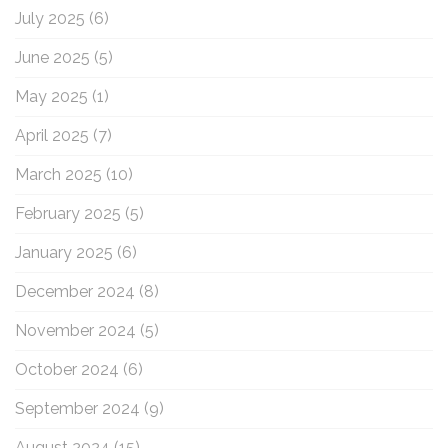
July 2025
(6)
June 2025
(5)
May 2025
(1)
April 2025
(7)
March 2025
(10)
February 2025
(5)
January 2025
(6)
December 2024
(8)
November 2024
(5)
October 2024
(6)
September 2024
(9)
August 2024
(15)