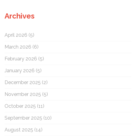
Archives
April 2026
(5)
March 2026
(6)
February 2026
(5)
January 2026
(5)
December 2025
(2)
November 2025
(5)
October 2025
(11)
September 2025
(10)
August 2025
(14)