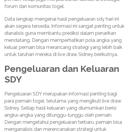
forum dan komunitas togel.
Data lengkap mengenai hasil pengeluaran sdy hari ini
akan segera tersedia. Informasi ini sangat penting untuk
dianalisis guna membantu prediksi dalam penarikan
mendatang. Dengan memperhatikan pola angka yang
keluar, pemain bisa merancang strategi yang lebih baik
untuk taruhan mereka di live draw Sidney berikutnya.
Pengeluaran dan Keluaran
SDY
Pengeluaran SDY merupakan informasi penting bagi
para pemain togel, terutama yang mengikuti live draw
Sidney. Setiap hasil keluaran yang diumumkan berisi
angka-angka yang ditunggu-tunggu oleh pemain.
Dengan mengetahui pengeluaran terbaru, pemain bisa
menganalisis dan merencanakan strategi untuk