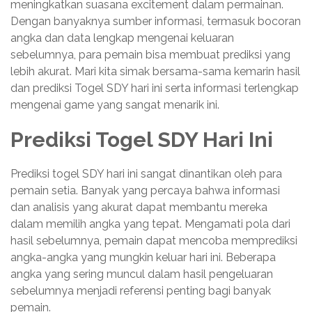
meningkatkan suasana excitement dalam permainan.
Dengan banyaknya sumber informasi, termasuk bocoran
angka dan data lengkap mengenai keluaran
sebelumnya, para pemain bisa membuat prediksi yang
lebih akurat. Mari kita simak bersama-sama kemarin hasil
dan prediksi Togel SDY hari ini serta informasi terlengkap
mengenai game yang sangat menarik ini.
Prediksi Togel SDY Hari Ini
Prediksi togel SDY hari ini sangat dinantikan oleh para
pemain setia. Banyak yang percaya bahwa informasi
dan analisis yang akurat dapat membantu mereka
dalam memilih angka yang tepat. Mengamati pola dari
hasil sebelumnya, pemain dapat mencoba memprediksi
angka-angka yang mungkin keluar hari ini. Beberapa
angka yang sering muncul dalam hasil pengeluaran
sebelumnya menjadi referensi penting bagi banyak
pemain.