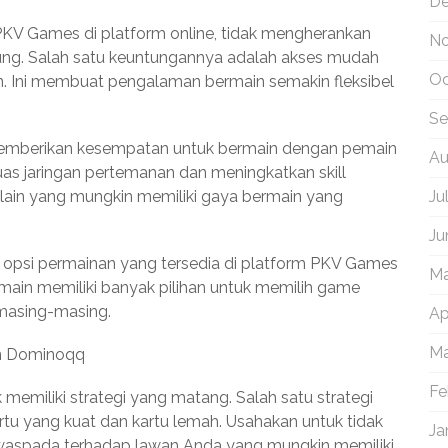
De
KV Games di platform online, tidak mengherankan
No
ung. Salah satu keuntungannya adalah akses mudah
Oc
un. Ini membuat pengalaman bermain semakin fleksibel
Se
 memberikan kesempatan untuk bermain dengan pemain
Au
uas jaringan pertemanan dan meningkatkan skill
lain yang mungkin memiliki gaya bermain yang
Ju
Ju
opsi permainan yang tersedia di platform PKV Games
Ma
emain memiliki banyak pilihan untuk memilih game
 masing-masing.
Ap
Ma
an Dominoqq
Fe
memiliki strategi yang matang. Salah satu strategi
tu yang kuat dan kartu lemah. Usahakan untuk tidak
Ja
p waspada terhadap lawan Anda yang mungkin memiliki