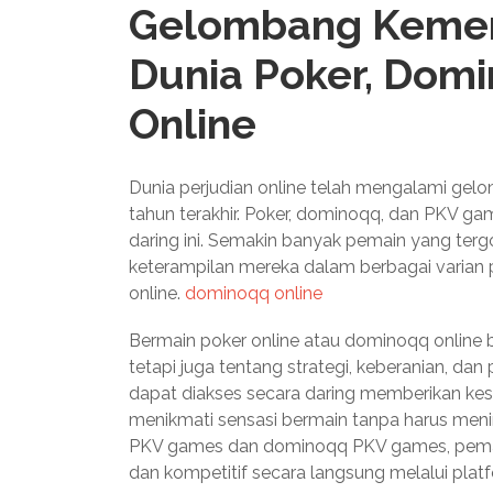
Gelombang Kemen
Dunia Poker, Dom
Online
Dunia perjudian online telah mengalami ge
tahun terakhir. Poker, dominoqq, dan PKV g
daring ini. Semakin banyak pemain yang ter
keterampilan mereka dalam berbagai varian 
online.
dominoqq online
Bermain poker online atau dominoqq online
tetapi juga tentang strategi, keberanian, d
dapat diakses secara daring memberikan ke
menikmati sensasi bermain tanpa harus me
PKV games dan dominoqq PKV games, pemai
dan kompetitif secara langsung melalui platf