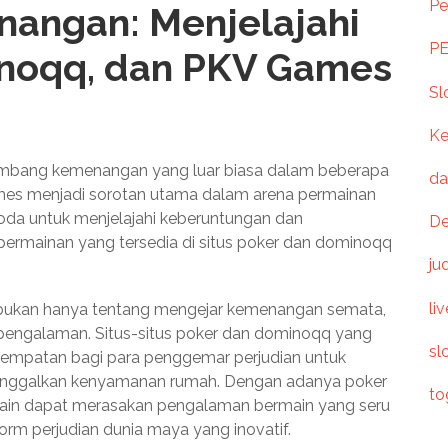
Pe
angan: Menjelajahi
P
inoqq, dan PKV Games
Sl
Ke
lombang kemenangan yang luar biasa dalam beberapa
da
ames menjadi sorotan utama dalam arena permainan
goda untuk menjelajahi keberuntungan dan
De
permainan yang tersedia di situs poker dan dominoqq
ju
li
 bukan hanya tentang mengejar kemenangan semata,
an pengalaman. Situs-situs poker dan dominoqq yang
sl
sempatan bagi para penggemar perjudian untuk
ninggalkan kenyamanan rumah. Dengan adanya poker
to
n dapat merasakan pengalaman bermain yang seru
orm perjudian dunia maya yang inovatif.