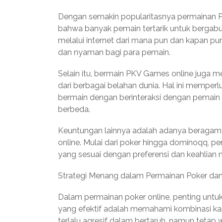
Dengan semakin popularitasnya permainan P
bahwa banyak pemain tertarik untuk bergab
melalui internet dari mana pun dan kapan p
dan nyaman bagi para pemain.
Selain itu, bermain PKV Games online juga
dari berbagai belahan dunia. Hal ini memperl
bermain dengan berinteraksi dengan pemain 
berbeda.
Keuntungan lainnya adalah adanya beragam 
online. Mulai dari poker hingga dominoqq, p
yang sesuai dengan preferensi dan keahlian
Strategi Menang dalam Permainan Poker d
Dalam permainan poker online, penting untuk 
yang efektif adalah memahami kombinasi kar
terlalu agresif dalam bertaruh, namun teta