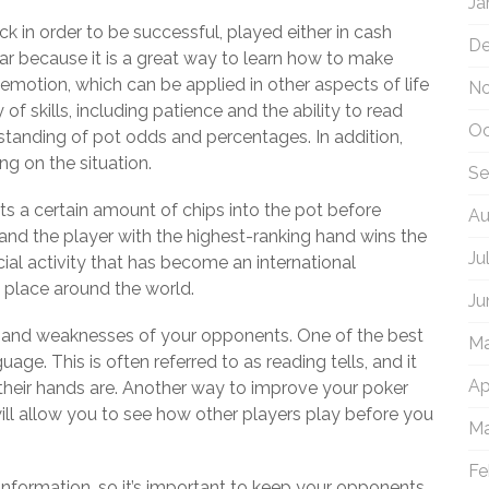
Ja
ck in order to be successful, played either in cash
De
r because it is a great way to learn how to make
 emotion, which can be applied in other aspects of life
No
of skills, including patience and the ability to read
Oc
standing of pot odds and percentages. In addition,
ng on the situation.
Se
uts a certain amount of chips into the pot before
Au
 and the player with the highest-ranking hand wins the
Ju
ial activity that has become an international
place around the world.
Ju
s and weaknesses of your opponents. One of the best
Ma
age. This is often referred to as reading tells, and it
Ap
heir hands are. Another way to improve your poker
 will allow you to see how other players play before you
Ma
Fe
nformation, so it’s important to keep your opponents