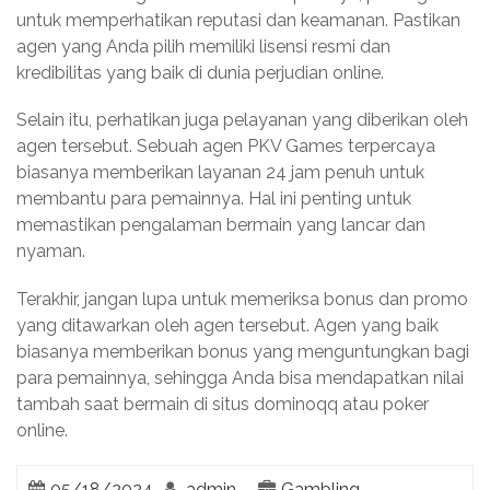
untuk memperhatikan reputasi dan keamanan. Pastikan
agen yang Anda pilih memiliki lisensi resmi dan
kredibilitas yang baik di dunia perjudian online.
Selain itu, perhatikan juga pelayanan yang diberikan oleh
agen tersebut. Sebuah agen PKV Games terpercaya
biasanya memberikan layanan 24 jam penuh untuk
membantu para pemainnya. Hal ini penting untuk
memastikan pengalaman bermain yang lancar dan
nyaman.
Terakhir, jangan lupa untuk memeriksa bonus dan promo
yang ditawarkan oleh agen tersebut. Agen yang baik
biasanya memberikan bonus yang menguntungkan bagi
para pemainnya, sehingga Anda bisa mendapatkan nilai
tambah saat bermain di situs dominoqq atau poker
online.
05/18/2024
admin
Gambling