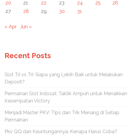
20
21
22
23
24
25
26
27
28
29
30
31
« Apr
Jun »
Recent Posts
Slot Tri vs Tri: Siapa yang Lebih Baik untuk Melakukan
Deposit?
Permainan Slot Indosat: Taktik Ampuh untuk Menaikkan
Kesempatan Victory
Menjadi Master PKV: Tips dan Trik Menang di Setiap
Permainan
Pkv QQ dan Keuntungannya: Kenapa Harus Coba?