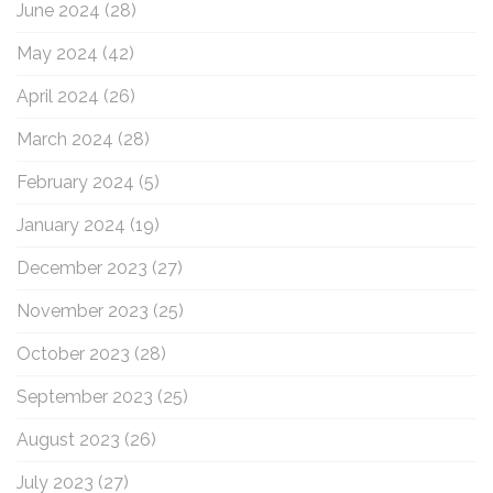
June 2024
(28)
May 2024
(42)
April 2024
(26)
March 2024
(28)
February 2024
(5)
January 2024
(19)
December 2023
(27)
November 2023
(25)
October 2023
(28)
September 2023
(25)
August 2023
(26)
July 2023
(27)