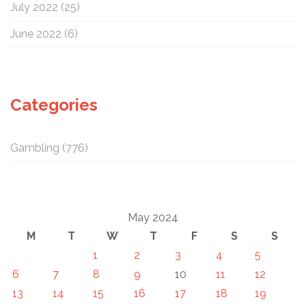
July 2022
(25)
June 2022
(6)
Categories
Gambling
(776)
May 2024
M
T
W
T
F
S
S
1
2
3
4
5
6
7
8
9
10
11
12
13
14
15
16
17
18
19