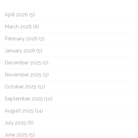
April 2026
(5)
March 2026
(6)
February 2026
(5)
January 2026
(5)
December 2025
(2)
November 2025
(5)
October 2025
(11)
September 2025
(10)
August 2025
(14)
July 2025
(6)
June 2025
(5)