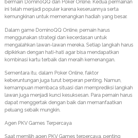
bermain DominoQQ dan Poker Online. Kedua permainan
ini telah menjadi populer karena keseruannya serta
kemungkinan untuk memenangkan hadiah yang besar.
Dalam game DominoQQ Online, pemain harus
menggunakan strategi dan kecerdasan untuk
mengalahkan lawan-lawan mereka. Setiap langkah harus
dipikirkan dengan hati-hati agar bisa mendapatkan
kombinasi kartu terbaik dan meraih kemenangan.
Sementara itu, dalam Poker Online, faktor
keberuntungan juga turut berperan penting. Namun,
kemampuan membaca situasi dan memprediksi langkah
lawan juga menjadi kunci kesuksesan. Para pemain harus
dapat menggertak dengan baik dan memanfaatkan
peluang sebaik mungkin.
Agen PKV Games Terpercaya
Saat memilih agen PKV Games terpercaya, penting