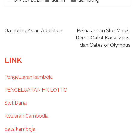
Post
Gambling As an Addiction
Petualangan Slot Magis:
Demo Gatot Kaca, Zeus,
navigation
dan Gates of Olympus
LINK
Pengeluaran kamboja
PENGELUARAN HK LOTTO
Slot Dana
Keluaran Cambodia
data kamboja