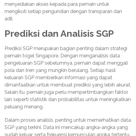
menyediakan akses kepada para pemain untuk
mengikuti setiap pengundian dengan transparan dan
adil.
Prediksi dan Analisis SGP
Prediksi SGP merupakan bagian penting dalam strategi
pemain togel Singapore. Dengan menganalisis data
pengeluaran SGP sebelumnya, pemain dapat menggali
pola dan tren yang mungkin berulang. Setiap hasil
keluaran SGP memberikan informasi yang dapat
dimanfaatkan untuk membuat prediksi yang lebih akurat.
Selain itu, pemain juga perlu mempertimbangkan faktor
lain seperti statistik dan probabilitas untuk meningkatkan
peluang menang.
Dalam proses analisis, penting untuk memerhatikan data
SGP yang terkini. Data ini mencakup angka-angka yang
sudah keluar, serta frekuensi kemunculan angka tertentu.