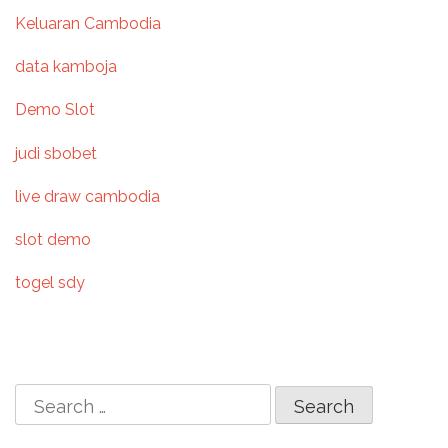
Keluaran Cambodia
data kamboja
Demo Slot
judi sbobet
live draw cambodia
slot demo
togel sdy
S
e
a