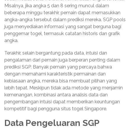
Misalnya, jika angka 5 dan 8 sering muncul dalam
beberapa minggu terakhir, pemain dapat memasukkan
angka-angka tersebut dalam prediksi mereka. SGP pools
juga menyediakan informasi yang sangat berguna bagi
penggemar togel, termasuk catatan historis dan grafik
angka.
Terakhir, selain bergantung pada data, intuisi dan
pengalaman dari pemain juga berperan penting dalam
prediksi SGP. Banyak pemain yang percaya bahwa
dengan memahami karakteristik permainan dan
kebiasaan angka, mereka bisa membuat pilihan yang
lebih tepat. Meskipun tidak ada metode yang menjamin
kemenangan, kombinasi antara analisis data dan
pengembangan intuisi dapat memberikan keuntungan
kompetitif bagi pengguna situs togel Singapore.
Data Pengeluaran SGP