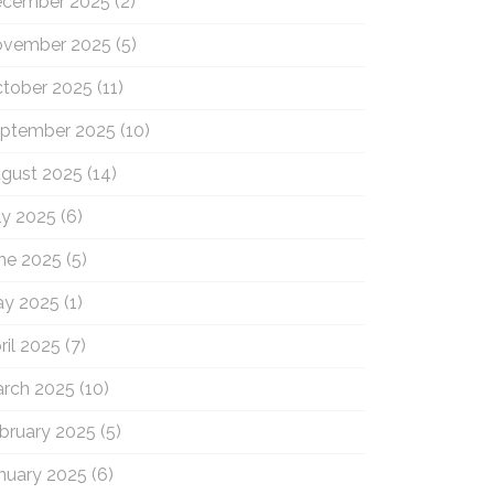
cember 2025
(2)
vember 2025
(5)
tober 2025
(11)
ptember 2025
(10)
gust 2025
(14)
ly 2025
(6)
ne 2025
(5)
y 2025
(1)
ril 2025
(7)
rch 2025
(10)
bruary 2025
(5)
nuary 2025
(6)