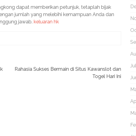
De
gkong dapat memberikan petunjuk, tetaplah bijak
dengan jumlah yang melebihi kemampuan Anda dan
No
anggung jawab.
keluaran hk
Oc
Se
Au
Ju
uk
Rahasia Sukses Bermain di Situs Kawanslot dan
Togel Hari Ini
Ju
Ma
Ap
Ma
Fe