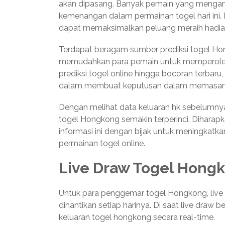
akan dipasang. Banyak pemain yang mengan
kemenangan dalam permainan togel hari ini. 
dapat memaksimalkan peluang meraih hadia
Terdapat beragam sumber prediksi togel Hong
memudahkan para pemain untuk memperoleh in
prediksi togel online hingga bocoran terba
dalam membuat keputusan dalam memasang to
Dengan melihat data keluaran hk sebelumnya
togel Hongkong semakin terperinci. Dihara
informasi ini dengan bijak untuk meningka
permainan togel online.
Live Draw Togel Hong
Untuk para penggemar togel Hongkong, li
dinantikan setiap harinya. Di saat live draw 
keluaran togel hongkong secara real-time.