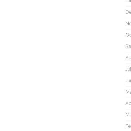
Ja
De
No
Oc
Se
Au
Ju
Ju
Ma
Ap
Ma
Fe