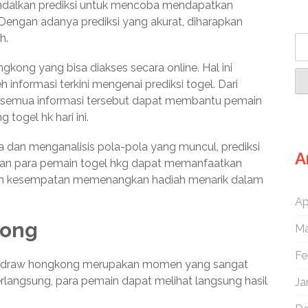
dalkan prediksi untuk mencoba mendapatkan
Dengan adanya prediksi yang akurat, diharapkan
h.
Se
for
kong yang bisa diakses secara online. Hal ini
formasi terkini mengenai prediksi togel. Dari
ru, semua informasi tersebut dapat membantu pemain
gel hk hari ini.
 dan menganalisis pola-pola yang muncul, prediksi
A
pkan para pemain togel hkg dapat memanfaatkan
tkan kesempatan memenangkan hadiah menarik dalam
Ap
kong
Ma
Fe
ve draw hongkong merupakan momen yang sangat
berlangsung, para pemain dapat melihat langsung hasil
Ja