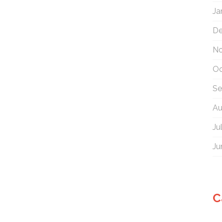
Ja
De
No
Oc
Se
Au
Ju
Ju
C