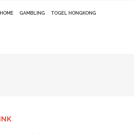
HOME
GAMBLING
TOGEL HONGKONG
INK