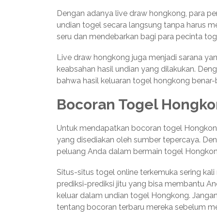
Dengan adanya live draw hongkong, para pe
undian togel secara langsung tanpa harus 
seru dan mendebarkan bagi para pecinta to
Live draw hongkong juga menjadi sarana yan
keabsahan hasil undian yang dilakukan. Den
bahwa hasil keluaran togel hongkong benar-b
Bocoran Togel Hongk
Untuk mendapatkan bocoran togel Hongkong 
yang disediakan oleh sumber tepercaya. De
peluang Anda dalam bermain togel Hongkong 
Situs-situs togel online terkemuka sering ka
prediksi-prediksi jitu yang bisa membantu 
keluar dalam undian togel Hongkong. Janga
tentang bocoran terbaru mereka sebelum m