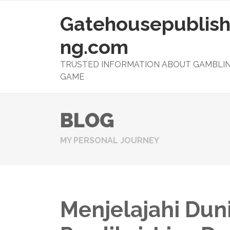
Gatehousepublish
Skip
to
ng.com
content
TRUSTED INFORMATION ABOUT GAMBLI
GAME
BLOG
MY PERSONAL JOURNEY
Menjelajahi Dun